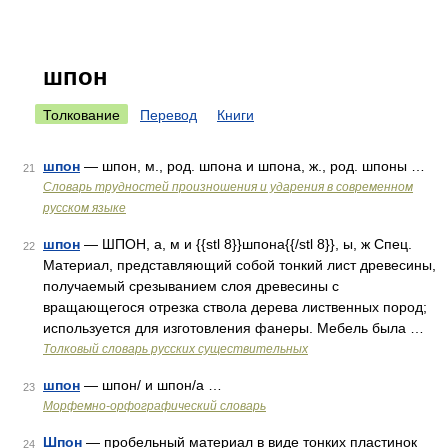
шпон
Толкование
Перевод
Книги
шпон
— шпон, м., род. шпона и шпона, ж., род. шпоны …
21
Словарь трудностей произношения и ударения в современном
русском языке
шпон
— ШПОН, а, м и {{stl 8}}шпона{{/stl 8}}, ы, ж Спец.
22
Материал, представляющий собой тонкий лист древесины,
получаемый срезыванием слоя древесины с
вращающегося отрезка ствола дерева лиственных пород;
используется для изготовления фанеры. Мебель была …
Толковый словарь русских существительных
шпон
— шпон/ и шпон/а …
23
Морфемно-орфографический словарь
Шпон
— пробельный материал в виде тонких пластинок
24