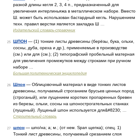
разной длины кегля 2, 3, 4 п., предназначенный для
увеличения интерлиньяжа в металлическом наборе. Вместо
Ш. может быть использован бастардный кегль. Нарушением
техн. правил верстки является закладка Ш …
Издательский словарь-справочник
ШПОН
— (1) тонкие листы древесины (берёзы, бука, ольхи,
25
сосны, дуба, ореха и др.), применяемые в производстве
(см.) или для (см.); (2) типографский пробельный матерная
для увеличения промежутков между строками при ручном
наборе …
Большая политехническая энциклопедия
Шпон
— Облицовочный материал в виде тонких листов
26
древесины, получаемый строганием брусьев ценных пород
(строганый), или лущением коротких пропаренных бревен
из березы, ольхи, сосны на шпонострогательных станках
(лущеный). Лущеный шпон используется для&#8230; …
Строительный словарь
шпон
— шпо/на; а; м.; (от нем. Span щепка); спец. 1)
27
Тонкий лист древесины, получаемый срезанием слоя