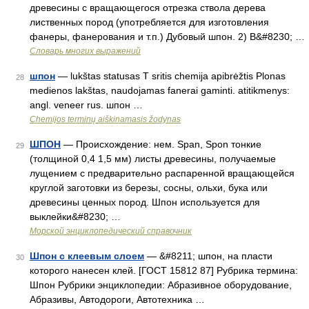
древесины с вращающегося отрезка ствола дерева
лиственных пород (употребляется для изготовления
фанеры, фанерования и т.п.) Дубовый шпон. 2) В&#8230; …
Словарь многих выражений
шпон
— lukštas statusas T sritis chemija apibrėžtis Plonas
28
medienos lakštas, naudojamas fanerai gaminti. atitikmenys:
angl. veneer rus. шпон …
Chemijos terminų aiškinamasis žodynas
ШПОН
— Происхождение: нем. Span, Spon тонкие
29
(толщиной 0,4 1,5 мм) листы древесины, получаемые
лущением с предварительно распаренной вращающейся
круглой заготовки из березы, сосны, ольхи, бука или
древесины ценных пород. Шпон используется для
выклейки&#8230; …
Морской энциклопедический справочник
Шпон с клеевым слоем
— &#8211; шпон, на пласти
30
которого нанесен клей. [ГОСТ 15812 87] Рубрика термина:
Шпон Рубрики энциклопедии: Абразивное оборудование,
Абразивы, Автодороги, Автотехника …